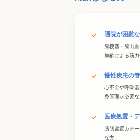
通院が困難な
✓
脳梗塞・脳出血
加齢による筋力
慢性疾患の管
✓
心不全や呼吸器
身管理が必要な
医療処置・デ
✓
膀胱留置カテー
な方。