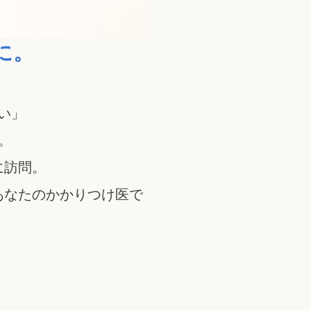
に。
い」
。
に訪問。
あなたのかかりつけ医で